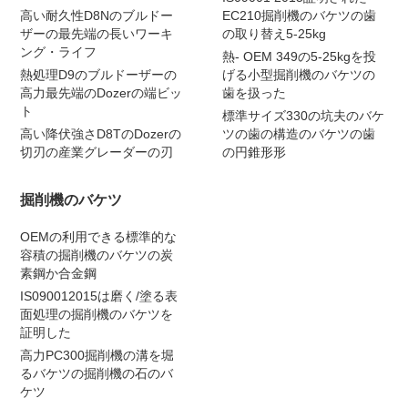
高い耐久性D8Nのブルドー
EC210掘削機のバケツの歯
ザーの最先端の長いワーキ
の取り替え5-25kg
ング・ライフ
熱- OEM 349の5-25kgを投
熱処理D9のブルドーザーの
げる小型掘削機のバケツの
高力最先端のDozerの端ビッ
歯を扱った
ト
標準サイズ330の坑夫のバケ
高い降伏強さD8TのDozerの
ツの歯の構造のバケツの歯
切刃の産業グレーダーの刃
の円錐形形
掘削機のバケツ
OEMの利用できる標準的な
容積の掘削機のバケツの炭
素鋼か合金鋼
IS090012015は磨く/塗る表
面処理の掘削機のバケツを
証明した
高力PC300掘削機の溝を堀
るバケツの掘削機の石のバ
ケツ