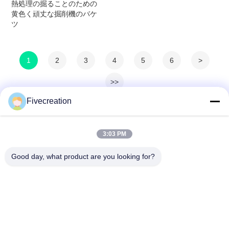
熱処理の掘ることのための
黄色く頑丈な掘削機のバケ
ツ
1
2
3
4
5
6
>
>>
Fivecreation
3:03 PM
Good day, what product are you looking for?
Shandong Fivecreation Construction
Machinery.Co., Ltd.
jennyzhao@fcm.net.cn