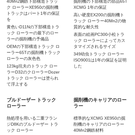
40Mn2鋼鉄下部構造トラッ
掘削機の下部構造の部品65T
ク ローラーXE950の掘削機
XCMG 1年の保証
トラックはパート1年の保証
高い硬度EX200の掘削機ト
を
ラック ローラー40Mn2の物
黄色いD11Nの下部構造トラ
質的な耐久性
ック ローラーの最下のロー
表面の絵画PC300小松トラ
ラーの掘削機の予備品
ック ローラーによってカス
OEMの下部構造トラック ロ
タマイズされるサイズ
ーラー65Tの掘削機トラック
349幼虫トラック ローラー
ローラーの灰色色
ISO9001は1年の保証を証明
123kg坑夫のトラック ロー
した
ラーD32のクローラーDozer
トラック ローラーは塗られ
て浮上する
ブルドーザー トラック
掘削機のキャリアのロー
ローラー
ラー
熱処理を用いる二重フラン
標準的なXCMG XE950の掘
ジD8Kのブルドーザー トラ
削機のキャリアのローラー
ック ローラー
40Mn2鋼鉄材料