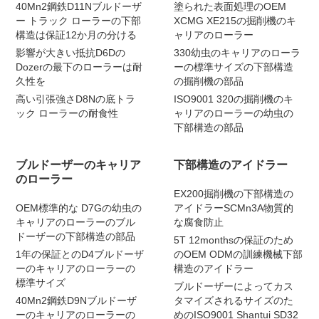
40Mn2鋼鉄D11Nブルドーザ
塗られた表面処理のOEM
ー トラック ローラーの下部
XCMG XE215の掘削機のキ
構造は保証12か月の分ける
ャリアのローラー
影響が大きい抵抗D6Dの
330幼虫のキャリアのローラ
Dozerの最下のローラーは耐
ーの標準サイズの下部構造
久性を
の掘削機の部品
高い引張強さD8Nの底トラ
ISO9001 320の掘削機のキ
ック ローラーの耐食性
ャリアのローラーの幼虫の
下部構造の部品
ブルドーザーのキャリア
下部構造のアイドラー
のローラー
EX200掘削機の下部構造の
OEM標準的な D7Gの幼虫の
アイドラーSCMn3A物質的
キャリアのローラーのブル
な腐食防止
ドーザーの下部構造の部品
5T 12monthsの保証のため
1年の保証とのD4ブルドーザ
のOEM ODMの訓練機械下部
ーのキャリアのローラーの
構造のアイドラー
標準サイズ
ブルドーザーによってカス
40Mn2鋼鉄D9Nブルドーザ
タマイズされるサイズのた
ーのキャリアのローラーの
めのISO9001 Shantui SD32