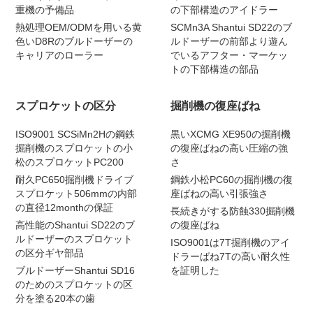
重機の予備品
の下部構造のアイドラー
熱処理OEM/ODMを用いる黄
SCMn3A Shantui SD22のブ
色いD8Rのブルドーザーの
ルドーザーの前部より遊ん
キャリアのローラー
でいるアフター・マーケッ
トの下部構造の部品
スプロケットの区分
掘削機の復座ばね
ISO9001 SCSiMn2Hの鋼鉄
黒いXCMG XE950の掘削機
掘削機のスプロケットの小
の復座ばねの高い圧縮の強
松のスプロケットPC200
さ
耐久PC650掘削機ドライブ
鋼鉄小松PC60の掘削機の復
スプロケット506mmの内部
座ばねの高い引張強さ
の直径12monthの保証
長続きがする防蝕330掘削機
高性能のShantui SD22のブ
の復座ばね
ルドーザーのスプロケット
ISO9001は7T掘削機のアイ
の区分ギヤ部品
ドラーばね7Tの高い耐久性
ブルドーザーShantui SD16
を証明した
のためのスプロケットの区
分を塗る20本の歯