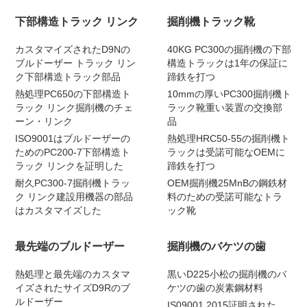
下部構造トラック リンク
掘削機トラック靴
カスタマイズされたD9Nの
40KG PC300の掘削機の下部
ブルドーザー トラック リン
構造トラックは1年の保証に
ク下部構造トラック部品
蹄鉄を打つ
熱処理PC650の下部構造ト
10mmの厚いPC300掘削機ト
ラック リンク掘削機のチェ
ラック靴重い装置の交換部
ーン・リンク
品
ISO9001はブルドーザーの
熱処理HRC50-55の掘削機ト
ためのPC200-7下部構造ト
ラックは受諾可能なOEMに
ラック リンクを証明した
蹄鉄を打つ
耐久PC300-7掘削機トラッ
OEM掘削機25MnBの鋼鉄材
ク リンク建設用機器の部品
料のための受諾可能なトラ
はカスタマイズした
ック靴
最先端のブルドーザー
掘削機のバケツの歯
熱処理と最先端のカスタマ
黒いD225小松の掘削機のバ
イズされたサイズD9Rのブ
ケツの歯の炭素鋼材料
ルドーザー
IS09001 2015証明された