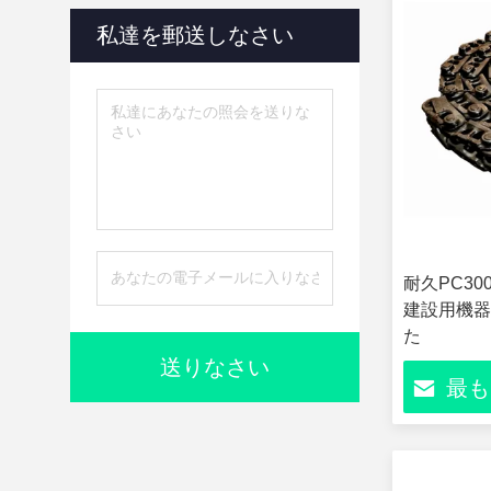
私達を郵送しなさい
耐久PC30
建設用機器
た
送りなさい
最も