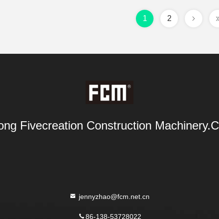
1
2
ng Fivecreation Construction Machinery.Co
jennyzhao@fcm.net.cn
86-138-53728022