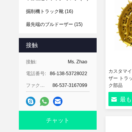
掘削機トラック靴
(16)
最先端のブルドーザー
(15)
掘削機のバケツの歯
(16)
接触
掘削機のバケツ
(10)
接触:
Ms. Zhao
カスタマイ
電話番号:
86-138-53728022
ザー トラ
ファクシミリ:
86-537-3167099
ク部品
最も
チャット