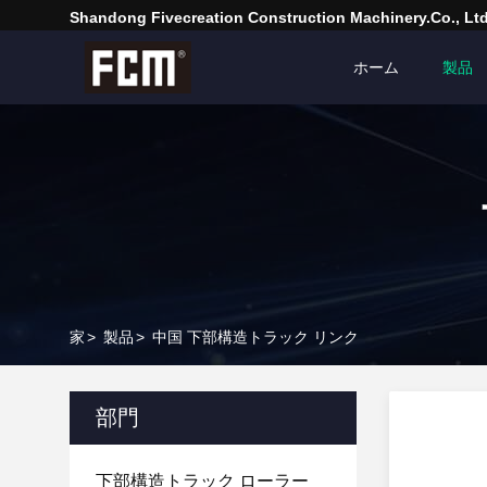
Shandong Fivecreation Construction Machinery.Co., Ltd
ホーム
製品
家
>
製品
>
中国 下部構造トラック リンク
部門
下部構造トラック ローラー