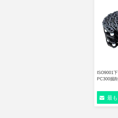
ISO900
PC300
最も