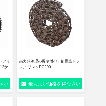
センブリ
高力熱処理の掘削機の下部構造トラ
12か
ック リンクPC200
さい
最もよい価格を得なさい