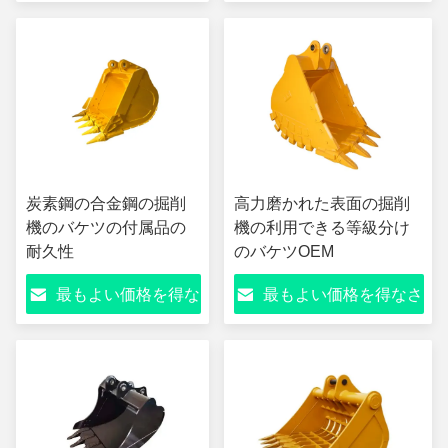
さい
い
炭素鋼の合金鋼の掘削
高力磨かれた表面の掘削
機のバケツの付属品の
機の利用できる等級分け
耐久性
のバケツOEM
最もよい価格を得な
最もよい価格を得なさ
さい
い