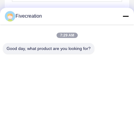
Fivecreation
送りなさい
7:29 AM
Good day, what product are you looking for?
Shandong Fivecreation Construction
Machinery.Co., Ltd.
jennyzhao@fcm.net.cn
86-138-53728022
Meilishanの道、GaoXin地区、チーニン都市、山東省、中
国の北端