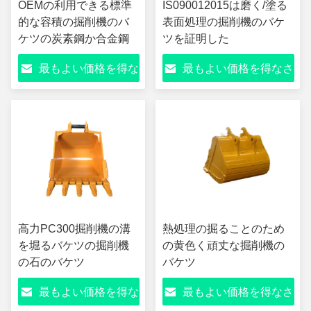
OEMの利用できる標準
IS090012015は磨く/塗る
的な容積の掘削機のバ
表面処理の掘削機のバケ
ケツの炭素鋼か合金鋼
ツを証明した
最もよい価格を得な
最もよい価格を得なさ
さい
い
高力PC300掘削機の溝
熱処理の掘ることのため
を堀るバケツの掘削機
の黄色く頑丈な掘削機の
の石のバケツ
バケツ
最もよい価格を得な
最もよい価格を得なさ