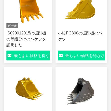
ビデオ
IS090012015は掘削機
小松PC300の掘削機のバ
の等級分けのバケツを
ケツ
証明した
最もよい価格を得な
最もよい価格を得なさ
さい
い