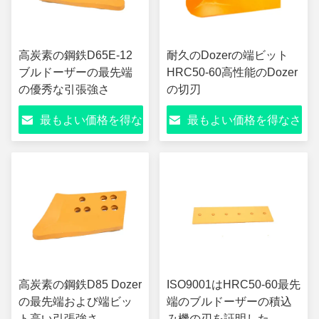
高炭素の鋼鉄D65E-12
耐久のDozerの端ビット
ブルドーザーの最先端
HRC50-60高性能のDozer
の優秀な引張強さ
の切刃
最もよい価格を得な
最もよい価格を得なさ
さい
い
高炭素の鋼鉄D85 Dozer
ISO9001はHRC50-60最先
の最先端および端ビッ
端のブルドーザーの積込
ト高い引張強さ
み機の刃を証明した