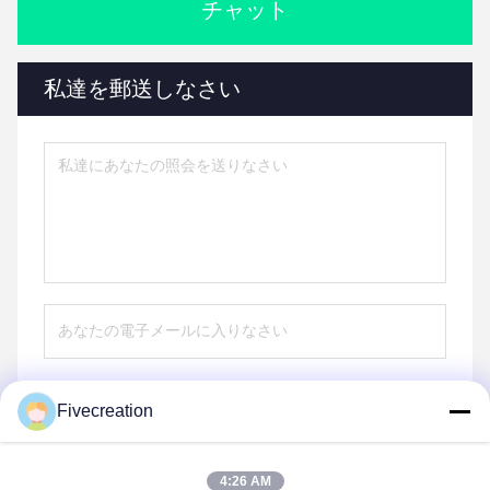
チャット
私達を郵送しなさい
Fivecreation
送りなさい
4:26 AM