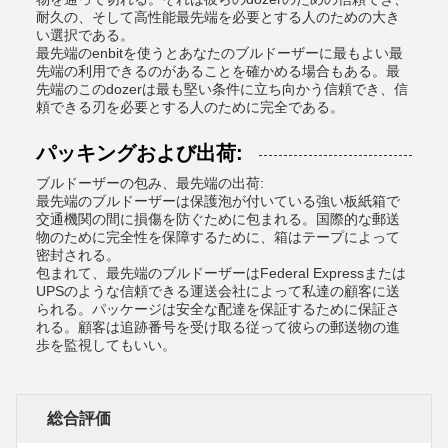
耐久の、そして高性能最先端を必要とする人のための大き
い選択である。
最先端のenbitを使うとあなたのブルドーザーに最もよい最
先端の利用できるのがあることを確かめる場合もある。最
先端のこのdozerは最も堅い条件に立ち向かう信頼でき、信
頼できる刃を必要とする人のために完全である。
パッキングおよび出荷:
ブルドーザーの包み、最先端の出荷:
最先端のブルドーザーは保護泡が付いている強い板紙箱で
交通機関の間に損傷を防ぐために包まれる。国際的な郵送
物のために完全性を保障するために、箱はテープによって
密封される。
包まれて、最先端のブルドーザーはFederal Expressまたは
UPSのような信頼できる運送会社によって私達の顧客に送
られる。パッケージは安全な配達を保証するために保証さ
れる。顧客は追跡番号を受け取る従って彼らの郵送物の進
歩を監視してもいい。
総合評価