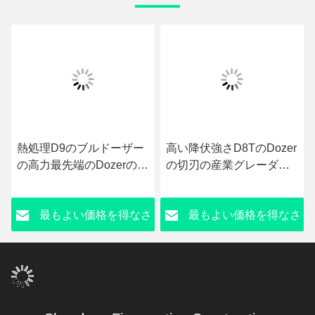
熱処理D9のブルドーザー
高い降伏強さD8TのDozer
の高力最先端のDozerの端
の切刃の産業グレーダー
ビット
の刃
さ
最もよい価格を得なさ
最もよい価格を得なさ
い
い