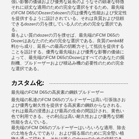
強い影響の価値および優秀な延長のようなその顕著な特徴
それに頑丈な適用のための完全な選択をするため。最先端
のFCM D65のDozerのdozerの刃は優秀な性能および安定性
を提供するように設計されている。それは良質および信頼
できるdozerの刃を捜している人のための完全な選択であ
る。
最もよい質のdozerの刃を捜せば、最先端のFCM D65の
Dozerはあなたのための完全な選択である。良質のenbit材
料から成り、延長への最高の切断力そして抵抗を提供する
ことを設計する。優秀な最先端および優秀な影響の価値に
よって、最先端のFCM D65のDozerはすべてのあなたの掘
削機、ブルドーザーおよび積込み機の必要性のための完全
な選択である。
カスタム化:
最先端のFCM D65の高炭素の鋼鉄ブルドーザー
最先端の私達のFCM D65のブルドーザーは高い引張強さお
よび優秀な耐久性を提供する高炭素の鋼鉄からなされる。
それは最高の浸透および最高の生命の間設計され、黄色い
色で利用できる。その利点は高い耐久性および優秀な切断
性能を含んでいる。
最先端のFCM D65のブルドーザーはいろいろな適用、除去
の土地を含んでであり、および掘る堀のために完全堅い植
物を通って切れる。それは彼らのdozerのための信頼でき、