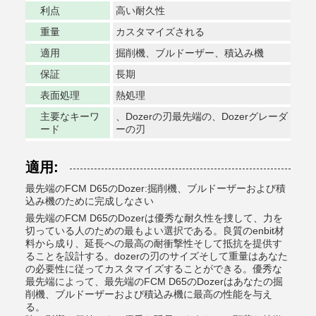
利点
高い耐久性
重量
カスタマイズされる
適用
掘削機、ブルドーザー、積込み機
保証
長期
表面処理
熱処理
主要なキーワ
、Dozerの刃最先端の、Dozerグレーダ
ード
ーの刃
適用:
最先端のFCM D65のDozer:掘削機、ブルドーザーおよび積
込み機のために完成しなさい
最先端のFCM D65のDozerは優秀な耐久性を捜して、力を
切っている人のための最もよい選択である。良質のenbit材
料から成り、延長への最高の耐衝撃性そして抵抗を提供す
ることを設計する。dozerの刃のサイズそして重量はあなた
の必要性に従ってカスタマイズすることができる。優秀な
最先端によって、最先端のFCM D65のDozerはあなたの掘
削機、ブルドーザーおよび積込み機に最高の性能を与え
る。