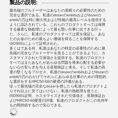
製品の説明:
最先端のブルドーザーはあなたの居眠りの必要性のための
完全な選択である。私達のdozerのenbitsおよびdozerの
enbitの刃は特に耐久性および性能の最高レベルを提供する
ように設計されている。これらのプロダクトすべては保障
する厳密な熱処理によって最も堅い仕事に抗できる行っ
た。さらに、私達のプロダクトすべては質を保証し、あな
たのお金のための最もよい価値を得ることを保障する
ISO9001によって証明された。
多くはである何、私達はあなたの特定の必要性のために最
先端の完全なブルドーザーを造ることができるように、カ
スタマイズされた引張強さを提供する。私達のプロダクト
すべてはまたあなたがあらゆる問題を将来心配する必要が
ない心の安らぎを与える長期保証と来る。そして私達の高
度の堅くなるプロセス、私達のdozerのenbitsおよびdozerの
enbitの刃のおかげでそれらにあらゆる仕事のための理想的
な選択をするHRC50-60の硬度の評価がある。
従って最先端の完全なdozerを捜したら私達のプロダクトよ
りそれ以上に見てはいけない。私達の熱処理を使うと、
ISO9001証明、カスタマイズされた引張強さ、長期保証お
よびHRC50-60硬度の評価、私達のプロダクトがこの先何年
もの間持続するので安心できる。