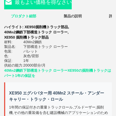
最もよい価格を得なさい
プロダクト細部
製品の説明
評価
ハイライト:
XE950掘削機トラック部品
,
40Mn2鋼鉄下部構造トラック ローラー
,
XE950 掘削機トラック部品
材料:
40Mn2鋼鉄
製品名:
下部構造トラック ローラー
包装:
パレット
色:
灰色/背部
保証:
1年
供給の能力:
20000部分/月
40Mn2鋼鉄下部構造トラック ローラーXE950の掘削機トラックは
パート1年の保証を
XE950 エグババター用 40Mn2 スチール・アンダー
キャリー・トラック・ロール
1年間の保証付きの重量トラックロール,ブルドーザー,掘削
機,その他の重装備を含む建設機械のアプリケーションのため