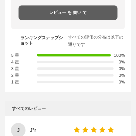
レビュー を 書い て
すべての評価の分布は以下の
ランキングスナップシ
ョット
通りです
5 星
100%
4 星
0%
3 星
0%
2 星
0%
1 星
0%
すべてのレビュー
J
J*r