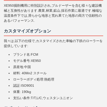
XE950掘削機用に特別設計され,ブルドーザーを含む様々な建設機
械と互換性があります.農業,林業,鉱山,採石作業に最適です.極端な
温度条件下では,滑らかな地形と荒れ果てた地形の両方で信頼性の
あるパフォーマンス.
カスタマイズオプション
我々は,以下の仕様で,カスタマイズされた車輪の下鉄のローラーを
提供しています:
ブランド名:FCM
モデル番号:XE950
原産地:中国
材料: 40Mn2 スチール
ローラーボディ処理:熱処理
認証:ISO9001
体重: 190kg
支払い条件:T/T,L/C,ウェスタンユニオン