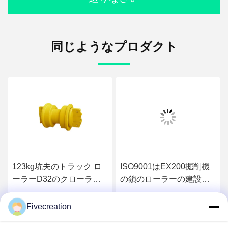
同じようなプロダクト
123kg坑夫のトラック ロ
ISO9001はEX200掘削機
ーラーD32のクローラー
の鎖のローラーの建設機
Dozerトラック ローラー
械部品を証明した
は塗られて浮上する
Fivecreation
さ
最もよい価格を得なさ
最もよい価格を得なさ