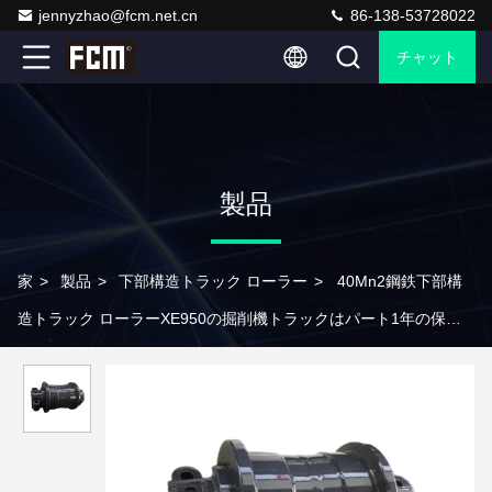
jennyzhao@fcm.net.cn
86-138-53728022
チャット
製品
家
>
製品
>
下部構造トラック ローラー
>
40Mn2鋼鉄下部構
造トラック ローラーXE950の掘削機トラックはパート1年の保証
を