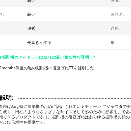
黒い
保証:
さ:
高い
製品名:
優秀
適用:
長続きがする
形:
1は7T掘削機のアイドラーばね7Tの高い耐久性を証明した
は12months保証の黒の掘削機の復座ばね7Tを証明した
説明:
復座ばねは特に掘削機のために設計されているチェーン アジャスタで
ら成り、円柱のようなさまざまなサイズそして形のために顧客用、であ
頼できるプロダクトであり。掘削機の復座ばねはあらゆる掘削機の鎖の
および信頼性を提供する。