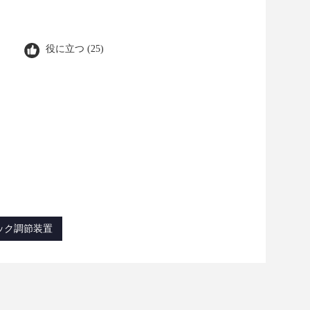
役に立つ (25)
ック調節装置