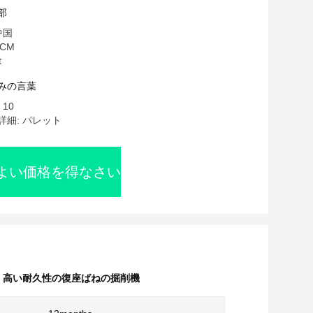
部
中国
CM
t
みの言葉
10
細: パレット
よい価格を得なさい
,
高い耐久性の復座ばねの掘削機