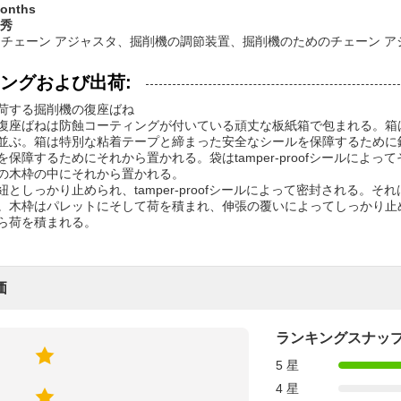
onths
秀
:
チェーン アジャスタ、掘削機の調節装置、掘削機のためのチェーン ア
ングおよび出荷:
荷する掘削機の復座ばね
復座ばねは防蝕コーティングが付いている頑丈な板紙箱で包まれる。箱
並ぶ。箱は特別な粘着テープと締まった安全なシールを保障するために
を保障するためにそれから置かれる。袋はtamper-proofシールに
の木枠の中にそれから置かれる。
紐としっかり止められ、tamper-proofシールによって密封される
。木枠はパレットにそして荷を積まれ、伸張の覆いによってしっかり止
ら荷を積まれる。
価
ランキングスナッ
5 星
4 星