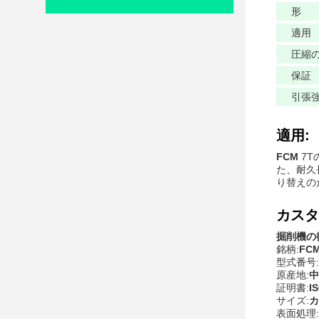
形
適用
圧縮
保証
引張
適用:
FCM
7T
た、耐久
り替えの
カスタ
掘削機の
銘柄:
FC
型式番号:
原産地:
中
証明書:
I
サイズ:
カ
表面処理: