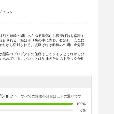
ジャスタ
は泡と運輸の間にあらゆる損傷から復座ばねを保護す
録音される。箱はポリ袋の中に内容が乾燥し、安全に
よってそれから密封される。復座ばねは船積みの間に余分保
。それは顧客のプロダクトの住所そしてタイプとそれから分
められている。パレットは配達のためのトラックか船
プショット
すべての評価の分布は以下の通りです
100%
0%