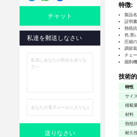
特徴:
製品名
チャット
証明書:
熱抵抗
色:黒
私達を郵送しなさい
圧縮の
調節装
チェー
掘削機
技術的
特性
サイ
積載
材料
熱抵
送りなさい
耐久