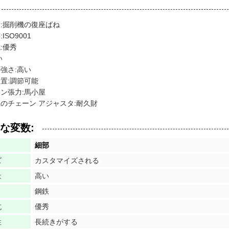
:掘削機の復座ばね
ISO9001
:優秀
い
強さ:高い
置:調節可能
ン張力:馬小屋
のチェーン アジャスタ:耐久財
な変数:
細部
ズ
カスタマイズされる
量
高い
鋼鉄
抗
優秀
性
長続きがする