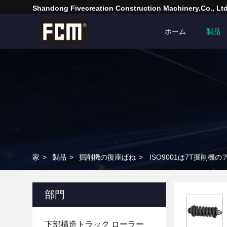
Shandong Fivecreation Construction Machinery.Co., Ltd
ホーム
製品
家
>
製品
>
掘削機の復座ばね
>
ISO9001は7T掘削
部門
下部構造トラック ローラー