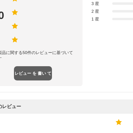
3 星
2 星
0
1 星
製品に関する50件のレビューに基づいて
す
レビュー を 書い て
のレビュー