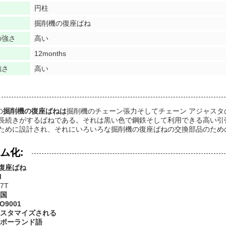
円柱
掘削機の復座ばね
の強さ
高い
12months
強さ
高い
の
掘削機の復座ばねは
掘削機のチェーン張力そしてチェーン アジャス
長続きがするばねである。それは黒い色で鋼鉄そして利用できる高い引
ために設計され、それにいろいろな掘削機の復座ばねの交換部品のため
ム化:
復座ばね
M
7T
国
SO9001
スタマイズされる
ポーランド語