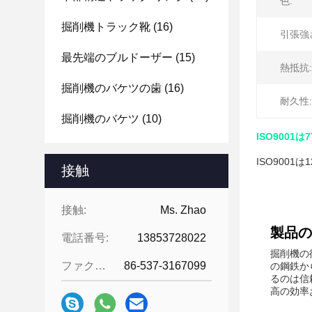
色:
掘削機トラック靴
(16)
引張強
最先端のブルドーザー
(15)
熱抵抗:
掘削機のバケツの歯
(16)
耐久性:
掘削機のバケツ
(10)
ISO900
ISO9001
接触
接触:
Ms. Zhao
製品の
電話番号:
13853728022
掘削機の
ファクシミリ:
86-537-3167099
の鋼鉄か
るのは信
高の効率