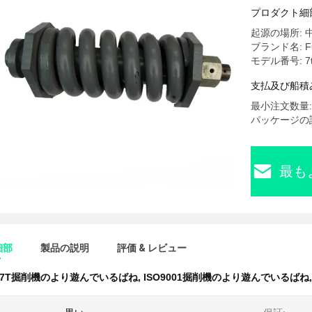
プロダクト細
起源の場所: 
ブランド名: F
モデル番号: 7
支払及び船積
最小注文数量: 
パッケージの詳
最も
細部
製品の説明
評価 & レビュー
7T掘削機のより遊んでいるばね
,
ISO9001掘削機のより遊んでいるばね