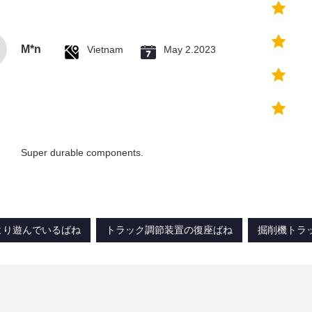
M*n
Vietnam
May 2.2023
Super durable components.
より遊んでいるばね
トラック調節装置の復座ばね
掘削機トラ