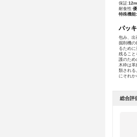
保証:
12m
耐食性:
優
特殊機能
パッキ
包み、出
掘削機の
るために
残ること
護のため
木枠は革
類される
にそれか
総合評