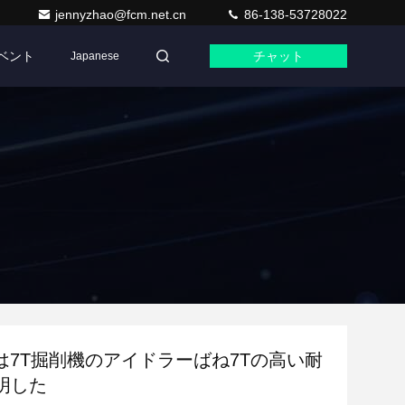
jennyzhao@fcm.net.cn
86-138-53728022
ベント
チャット
Japanese
01は7T掘削機のアイドラーばね7Tの高い耐
明した