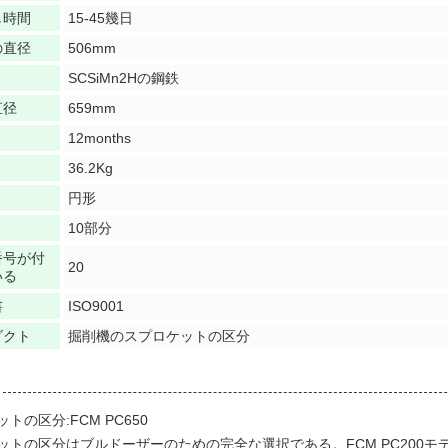
し時間
15-45幾日
の直径
506mm
SCSiMn2Hの鋼鉄
直径
659mm
12months
36.2Kg
円形
10部分
番号が付
20
いる
書
ISO9001
ダクト
掘削機のスプロケットの区分
トの区分:FCM PC650
ットの区分はブルドーザーのための完全な選択である。FCM PC200モデ