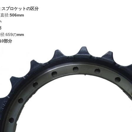
:
スプロケットの区分
直径:
506mm
い
形
径:659の
mm
10部分