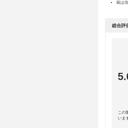
箱は
総合評
5.
この
いま