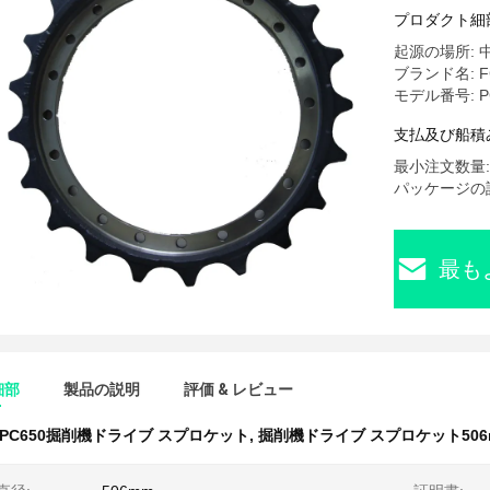
プロダクト細
起源の場所: 
ブランド名: F
モデル番号: P
支払及び船積
最小注文数量: 
パッケージの詳
最も
細部
製品の説明
評価 & レビュー
PC650掘削機ドライブ スプロケット
,
掘削機ドライブ スプロケット506