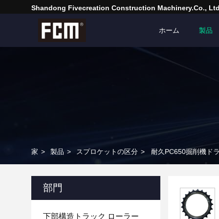
Shandong Fivecreation Construction Machinery.Co., Ltd
ホーム
製品
家
>
製品
>
スプロケットの区分
>
耐久PC650掘削機ド
部門
下部構造トラック ローラー