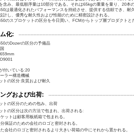
を含み、最低順序量は10部分である。それは65kgの重量を量り、20本
PC650は最適化されたパフォーマンスを持続させ、提供する信頼でき、
設計し、優秀な耐久性および性能のために精密設計される。
PC650のスプロケットの区分を今日買い、FCMからトップ層プロダク
ム化:
C650のDozerの区分の予備品
中国
659mm
O9001
が付いている:20
ローラー構造機械
ットの区分:良質および耐久
ングおよび出荷:
ットの区分のための包み、出荷
ットの区分は次の方法で包まれ、出荷される:
ロケットは顧客用板紙箱で包まれる。
余分保証のための会社のロゴと密封される。
また会社のロゴと密封されるより大きい荷箱の中にそれから置かれる。