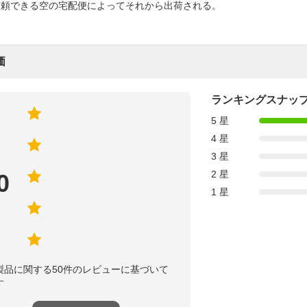
信頼できる空の宅配便によってそれから出荷される。
価
ランキングスナッ
5 星
4 星
3 星
2 星
0
1 星
製品に関する50件のレビューに基づいて
す