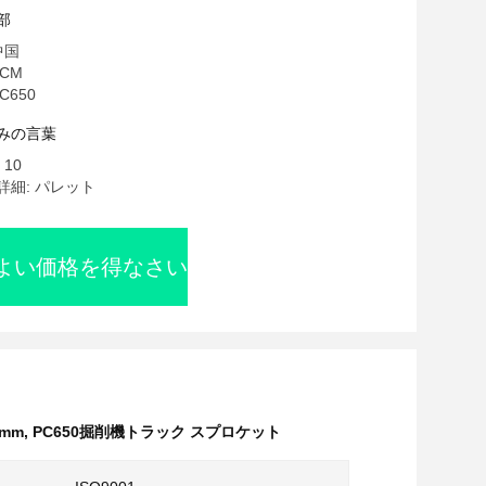
部
中国
CM
C650
みの言葉
10
細: パレット
よい価格を得なさい
mm
,
PC650掘削機トラック スプロケット