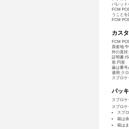
パレット
FCM 
うことを
FCM 
カスタ
FCM P
原産地:
外の直径:
証明書:IS
形:円形
歯は番号
適用:ク
スプロケ
パッキ
スプロケ
スプロケ
スプ
箱は
箱は