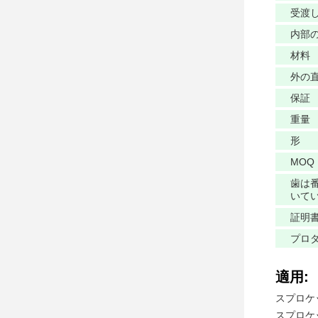
受渡
内部
材料
外の
保証
重量
形
MOQ
歯は
いて
証明
プロ
適用:
スプロケッ
スプロケ