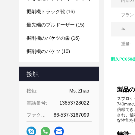
内部の
掘削機トラック靴
(16)
ブラン
最先端のブルドーザー
(15)
色:
掘削機のバケツの歯
(16)
重量:
掘削機のバケツ
(10)
耐久PC65
接触
製品の
接触:
Ms. Zhao
スプロケ
電話番号:
13853728022
740m
信頼でき
ファクシミリ:
86-537-3167099
され、信
な性能を
特徴: