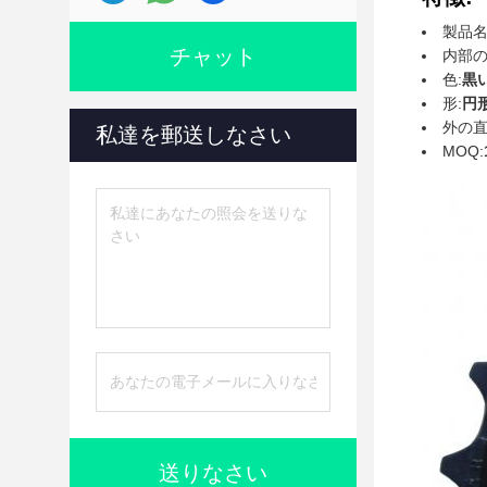
製品名
チャット
内部の
色:
黒
形:
円
外の直
私達を郵送しなさい
MOQ:
送りなさい