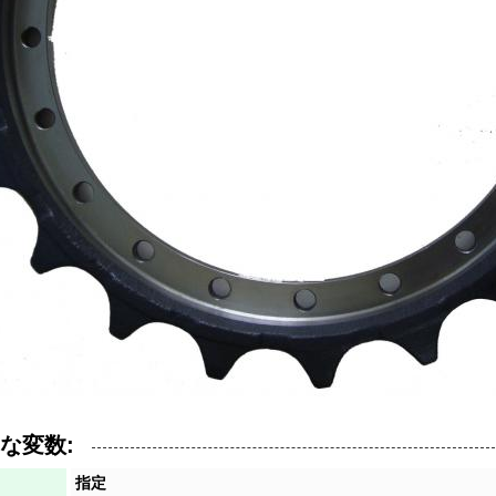
な変数:
指定