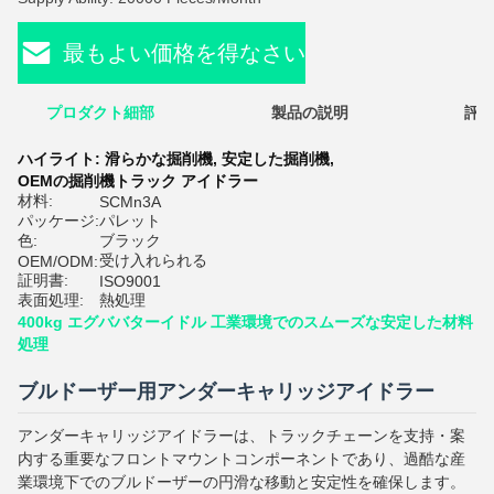
最もよい価格を得なさい
プロダクト細部
製品の説明
評価
ハイライト:
滑らかな掘削機
,
安定した掘削機
,
OEMの掘削機トラック アイドラー
材料:
SCMn3A
パッケージ:
パレット
色:
ブラック
受け入れられる
OEM/ODM:
証明書:
ISO9001
表面処理:
熱処理
400kg エグババターイドル 工業環境でのスムーズな安定した材料
処理
ブルドーザー用アンダーキャリッジアイドラー
アンダーキャリッジアイドラーは、トラックチェーンを支持・案
内する重要なフロントマウントコンポーネントであり、過酷な産
業環境下でのブルドーザーの円滑な移動と安定性を確保します。