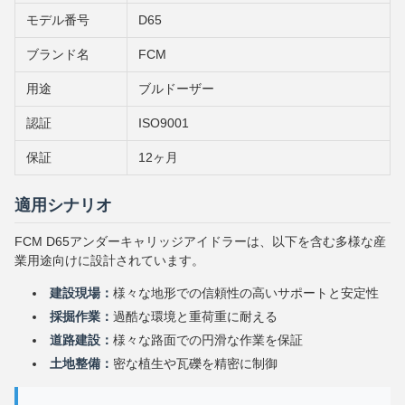
モデル番号
D65
ブランド名
FCM
用途
ブルドーザー
認証
ISO9001
保証
12ヶ月
適用シナリオ
FCM D65アンダーキャリッジアイドラーは、以下を含む多様な産
業用途向けに設計されています。
建設現場：
様々な地形での信頼性の高いサポートと安定性
採掘作業：
過酷な環境と重荷重に耐える
道路建設：
様々な路面での円滑な作業を保証
土地整備：
密な植生や瓦礫を精密に制御