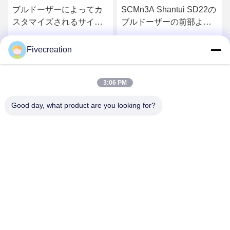
ブルドーザーによってカ
SCMn3A Shantui SD22の
スタマイズされるサイズ
ブルドーザーの前部より
のためのISO9001 Shantui
遊んでいるアフター・マ
SD32の下部構造のアイド
ーケットの下部構造の部
Fivecreation
さ
最もよい価格を得なさ
最もよい価格を得なさ
ラー
品
3:06 PM
い
い
Good day, what product are you looking for?
Shandong Fivecreation Construction
Machinery.Co., Ltd.
jennyzhao@fcm.net.cn
86-138-53728022
Meilishanの道、GaoXin地区、チーニン都市、山東省、中
国の北端